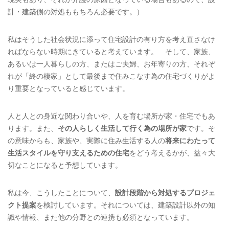
計・建築側の対処ももちろん必要です。）
私はそうした社会状況に添って住宅設計の有り方を考え直さなけ
ればならない時期にきていると考えています。 そして、家族、
あるいは一人暮らしの方、またはご夫婦、お年寄りの方、それぞ
れが「終の棲家」として最後まで住みこなす為の住宅づくりがよ
り重要となっていると感じています。
人と人との身近な関わり合いや、人を育む場所が家・住宅でもあ
ります。また、
その人らしく生活して行く為の場所が家
です。そ
の意味からも、家族や、実際に住み生活する人の
将来にわたって
生活スタイルを守り支えるための住宅
をどう考えるかが、益々大
切なことになると予想しています。
私は今、こうしたことについて、
設計段階から対処するプロジェ
クト提案
を検討しています。それについては、建築設計以外の知
識や情報、また他の分野との連携も必須となっています。