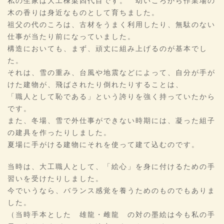
私の生家は大工棟梁四代目です。 幼いころから作業場の
木の香りは身近なものとして育ちました。
祖父の代のころは、古材をうまく利用したり、無駄のない
仕事が当たり前になっていました。
構造においても、まず、頑丈に組み上げるのが基本でし
た。
それは、雪の重み、台風や地震などによって、自分が手が
けた建物が、飛ばされたり倒れたりすることは、
「職人として恥である」という誇りを強く持っていたから
です。
また、冬場、雪で外仕事ができない時期には、凝った組子
の建具を作ったりしました。
夏場に手がける建物にそれを使って建て込むのです。
当時は、大工職人として、「絵心」を身に付けるための手
習いを受けたりしました。
今でいうなら、バランス感覚を養うためのものでもありま
した。
（当時手本とした 雄龍・雌龍 の対の墨絵は今も私の手