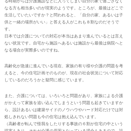
る時期からは介護施設などに入ってしまい自分の家で過ごさなく
なる方も相当多いのが現実のようです。ところが、最後はどこで
生活していたいですか？と問われると、「自分の家、あるいは子
供と一緒の場所がいい」と答える人がこれも８割なのだそうで
す。
日本では介護についての対応が本当はあまり進んでいるとは言え
ない状況です。自宅から施設へあるいは施設から最後は病院へと
なる場合が実際多いのですね。
高齢化が急速に進んでいる現在、家族の有り様や介護の問題を考
えると、今の住宅計画そのものが、現在の社会状況について対応
しているのだろうかと疑問に感じています。
また、介護については、いろいろと問題があり、家族による介護
がかえって家族を追い込んでしまうという問題も起きていますか
ら、設計あるいは建築サイドのノウハウやハード対応だけでは対
処しきれない問題も今の住宅は抱え込んでいます。
（高齢者が転んで怪我をしたりする事故の６割が住宅の中という
現実もあり、それが介護の原因となっている場合もあるので、設