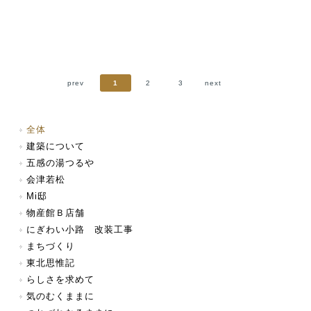
prev
1
2
3
next
全体
建築について
五感の湯つるや
会津若松
Mi邸
物産館Ｂ店舗
にぎわい小路 改装工事
まちづくり
東北思惟記
らしさを求めて
気のむくままに