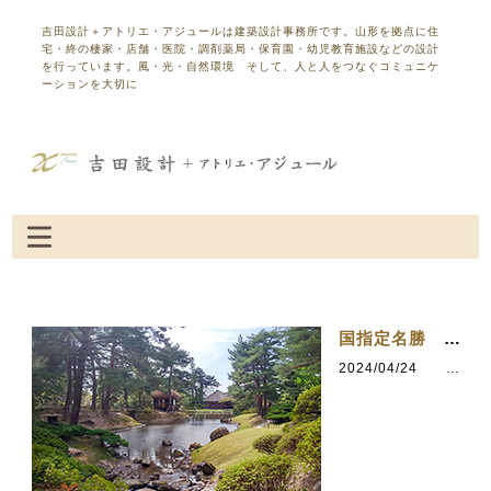
吉田設計＋アトリエ・アジュールは建築設計事務所です。山形を拠点に住
宅・終の棲家・店舗・医院・調剤薬局・保育園・幼児教育施設などの設計
を行っています。風・光・自然環境 そして、人と人をつなぐコミュニケ
ーションを大切に
国指定名勝 会津松平氏庭園 御薬園
2024/04/24
カテゴリ：会津若松