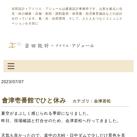
吉田設計＋アトリエ・アジュールは建築設計事務所です。山形を拠点に住
宅・終の棲家・店舗・医院・調剤薬局・保育園・幼児教育施設などの設計
を行っています。風・光・自然環境 そして、人と人をつなぐコミュニケ
ーションを大切に
2023/07/07
會津壱番館でひと休み
カテゴリ：会津若松
夏空がまぶしく感じられる季節になりました。
昨日、現場確認と打合せのため、会津若松へ行ってきました。
天気も良かったので、道中の大峠・日中ダムで少しだけ景色を見