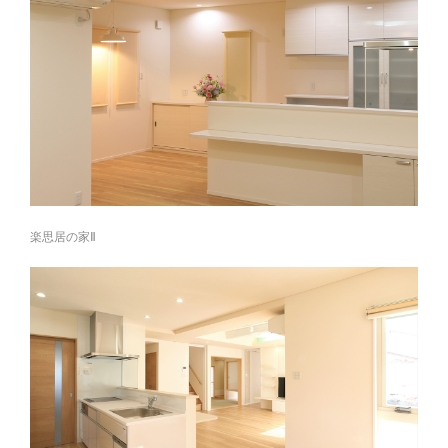
楽思居の家Ⅱ