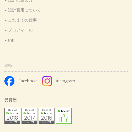
設計の進め方
設計費用について
これまでの仕事
ダイニングバーのある家
プロフィール
link
SNS
Facebook
Instagram
受賞歴
ダイニングバーのある家
二人立ちができる余裕のあるスペースをとっています。背面ドアを開け