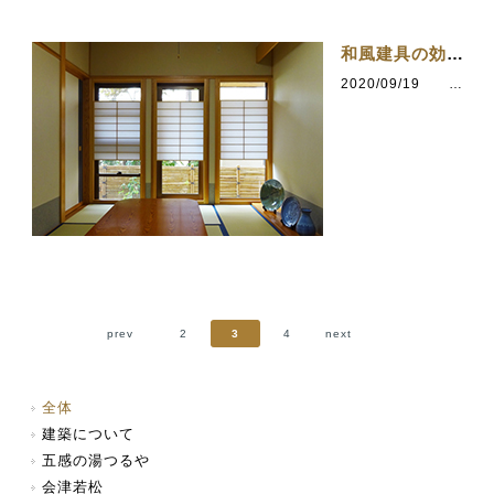
和風建具の効果（小さなリフォーム工事）
2020/09/19
カテゴリ：建築について
prev
2
3
4
next
全体
建築について
五感の湯つるや
会津若松