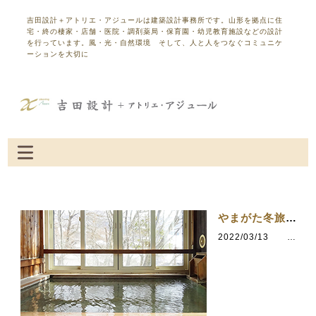
吉田設計＋アトリエ・アジュールは建築設計事務所です。山形を拠点に住
宅・終の棲家・店舗・医院・調剤薬局・保育園・幼児教育施設などの設計
を行っています。風・光・自然環境 そして、人と人をつなぐコミュニケ
ーションを大切に
やまがた冬旅キャンペーン
2022/03/13
カテゴリ：五感の湯つるや